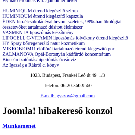
Hymato Products Kft. ajánlott termékei
HUMINIQUM étrend kiegészítő szirup
HUMINIQUM étrend kiegészítő kapszula
ÉDEN bio-étcsokoládéval bevont szeletek, 98%-ban ökológiai
összetevőket tartalmazó dúsított élelmiszer
VASMENTA liposzómás készítmény
LIPOCELL C-VITAMIN liposzómás folyékony étrend kiegészítő
HY Spray bőrregeneráló natur kozmetikum
MIKROBIOM11 élőflórát tartalmazó étrend kiegészítő por
ZALMANOVA Opál-Borostyán kádfürdő koncentrátum
Bioceán izotóniás/hipertóniás óceánvíz
Az Igazság a Rákról c. könyv
1023. Budapest, Frankel Leó út 49. 1/3
Telefon: 06-20-360-9560
E-mail: tgyszov@gmail.com
Joomla! hibakereső konzol
Munkamenet