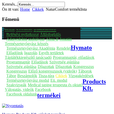
Keresés...
Ön itt van:
Home
Cikkek
NaturComfort terméklista
Főmenü
Home
Szövetség
Bemutatkozás
Belépési nyilatkozat
Állásfoglalás
Adatvédelmi szabályzat
Alma II
Jonatán
Természetgyógyász képzés
Hymato
Természetgyógyász Akadémia
Rendelet
Előadóink
Igazolás
Egyéb területek
Táplálékkiegészítő tanácsadó
Programnaptár, előadások
Programnaptár
Előadások
Szövetség ajánlása
Szövetség ajánlása
Díjazottak
Díjazottak
Kongresszus
Kongresszus
Előző kongresszusok (videók)
Táborok
Tábor
Beszámolók
Tisza-túra
Cikkek
Vizsgakérdések
Természetgyógyász modul
Eü. modul
Products
Szakvizsgák
Medical taping terapeuta és oktató
Kft.
Válogatás, videók
Facebook
Facebook oldalunk
termékei