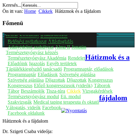
Keresés...
Ön itt van:
Home
Cikkek
Hátizmok és a fájdalom
Főmenü
Home
Szövetség
Bemutatkozás
Belépési nyilatkozat
Állásfoglalás
Adatvédelmi szabályzat
Alma II
Jonatán
Természetgyógyász képzés
Hátizmok és a
Természetgyógyász Akadémia
Rendelet
Előadóink
Igazolás
Egyéb területek
Táplálékkiegészítő tanácsadó
Programnaptár, előadások
Programnaptár
Előadások
Szövetség ajánlása
Szövetség ajánlása
Díjazottak
Díjazottak
Kongresszus
Kongresszus
Előző kongresszusok (videók)
Táborok
Tábor
Beszámolók
Tisza-túra
Cikkek
Vizsgakérdések
Természetgyógyász modul
Eü. modul
fájdalom
Szakvizsgák
Medical taping terapeuta és oktató
Válogatás, videók
Facebook
Facebook oldalunk
Hátizmok és a fájdalom
Dr. Szigeti Csaba videója: