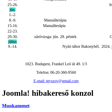
25-26.
In
jún.
1.-2.
8.-9.
Manuálterápia
15-16.
Manuálterápia
22-23.
29-30.
záróvizsga: jún. 28. péntek
Gr
július
9.-14.
Nyári tábor Bakonybél, 2024. 
1023. Budapest, Frankel Leó út 49. 1/3
Telefon: 06-20-360-9560
E-mail: tgyszov@gmail.com
Joomla! hibakereső konzol
Munkamenet