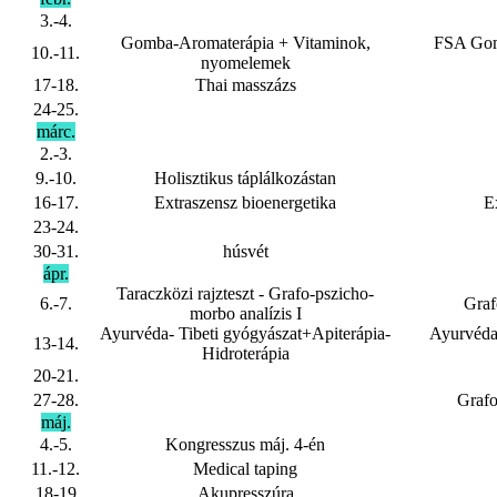
3.-4.
Gomba-Aromaterápia + Vitaminok,
FSA Gom
10.-11.
nyomelemek
17-18.
Thai masszázs
24-25.
márc.
2.-3.
9.-10.
Holisztikus táplálkozástan
16-17.
Extraszensz bioenergetika
E
23-24.
30-31.
húsvét
ápr.
Taraczközi rajzteszt - Grafo-pszicho-
6.-7.
Graf
morbo analízis I
Ayurvéda- Tibeti gyógyászat+Apiterápia-
Ayurvéda-
13-14.
Hidroterápia
20-21.
27-28.
Grafo
máj.
4.-5.
Kongresszus máj. 4-én
11.-12.
Medical taping
18-19
Akupresszúra