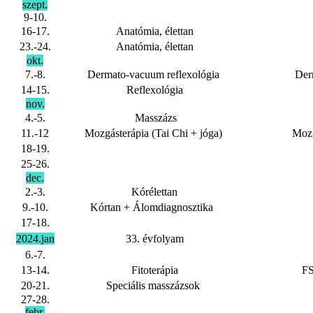
szept.
9-10.
Íriszdiagno
16-17.
Anatómia, élettan
23.-24.
Anatómia, élettan
okt.
7.-8.
Dermato-vacuum reflexológia
Der
14-15.
Reflexológia
nov.
4.-5.
Masszázs
11.-12
Mozgásterápia (Tai Chi + jóga)
Mozg
18-19.
25-26.
dec.
2.-3.
Kórélettan
9.-10.
Kórtan + Álomdiagnosztika
17-18.
2024.jan
33. évfolyam
6.-7.
13-14.
Fitoterápia
FS
20-21.
Speciális masszázsok
27-28.
febr.