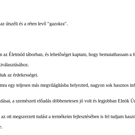
 útszéli és a réten levő "gazokra".
tem az Életmód táborban, és lehetőséget kaptam, hogy bemutathassam a 
kiválasztásához.
ak az érdekességei.
a egy teljesen más megvilágításba helyezted, nagyon sok hasznos inf
dásai, a szemészeti előadás döbbenetesen jó volt és legjobban Elnök Úr
ott megszerzett tudást a termékeim fejlesztésében is fel tudjam haszn
e.