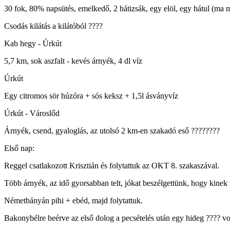
30 fok, 80% napsütés, emelkedő, 2 hátizsák, egy elöl, egy hátul (ma m
Csodás kilátás a kilátóból ????
Kab hegy - Úrkút
5,7 km, sok aszfalt - kevés árnyék, 4 dl víz
Úrkút
Egy citromos sör húzóra + sós keksz + 1,5l ásványvíz
Úrkút - Városlőd
Árnyék, csend, gyaloglás, az utolsó 2 km-en szakadó eső ????????️
Első nap:
Reggel csatlakozott Krisztián és folytattuk az OKT 8. szakaszával.
Több árnyék, az idő gyorsabban telt, jókat beszélgettünk, hogy kinek
Németbányán pihi + ebéd, majd folytattuk.
Bakonybélre beérve az első dolog a pecsételés után egy hideg ???? vo