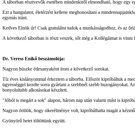
A táborban résztvevők esetében mindenkiről elmondható, hogy egy eg
Ezt a hangulatot, életérzést kellene meghonosítani a mindennapjainkb
egymás iránt.
Kedves Elnök úr! Csak gratulálni tudok a munkásságodhoz, és az óri
A következő táborban is részt veszek, sőt még a Kollégáimat is vinni
Dr. Veress Enikő beszámolója:
Nagyon büszke édesanyaként írom a következő sorokat.
Tíz éves kislányommal érkeztem a táborba. Először kipróbáltuk a mede
ügyességgel kezdte sorra gyártani a szebbnél szebb buzogányokat. Amíg
bonyolultabb alkotásokat készített.
"Jóból is megárt a sok" alapon, három nap után valami mást is kipróbál
Nagyon örülök, hogy sikerélménye volt, kipróbálhatta magát a kézműv
Gyönyörű hetet töltöttünk együtt.