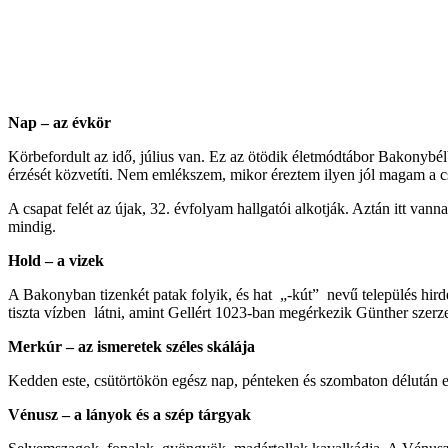
Nap – az évkör
Körbefordult az idő, július van. Ez az ötödik életmódtábor Bakonybél
érzését közvetíti. Nem emlékszem, mikor éreztem ilyen jól magam a 
A csapat felét az újak, 32. évfolyam hallgatói alkotják. Aztán itt va
mindig.
Hold – a vizek
A Bakonyban tizenkét patak folyik, és hat „-kút” nevű település hirdet
tiszta vízben látni, amint Gellért 1023-ban megérkezik Günther szerz
Merkúr – az ismeretek széles skálája
Kedden este, csütörtökön egész nap, pénteken és szombaton délután elő
Vénusz – a lányok és a szép tárgyak