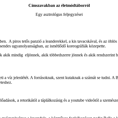
Címszavakban az életmódtáborról
Egy asztrológus feljegyzései
ben. A piros tetős panzió a leanderekkel, a kis tavacskával, és az öbl
csendes ugyanolyanságban, az ismétlődő koreográfiák közepette.
nnak akik mindig eljönnek, akik többedszerre jönnek és akik rendszerin
i a víz jelenlétét. A forrásoknak, szent kutaknak a számát se tudni. A 
eteshez.
adások, a retorikától a táplálkozásig és a youtube videótól a szemésze