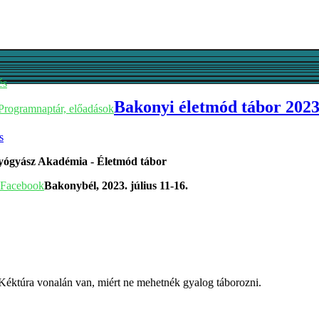
és
Bakonyi életmód tábor 202
Programnaptár, előadások
yógyász Akadémia - Életmód tábor
Facebook
Bakonybél, 2023. július 11-16.
Kéktúra vonalán van, miért ne mehetnék gyalog táborozni.