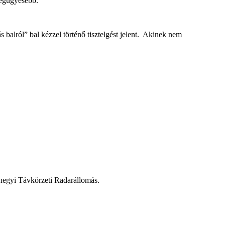
legügyesebb.
balról” bal kézzel történő tisztelgést jelent. Akinek nem
-hegyi Távkörzeti Radarállomás.