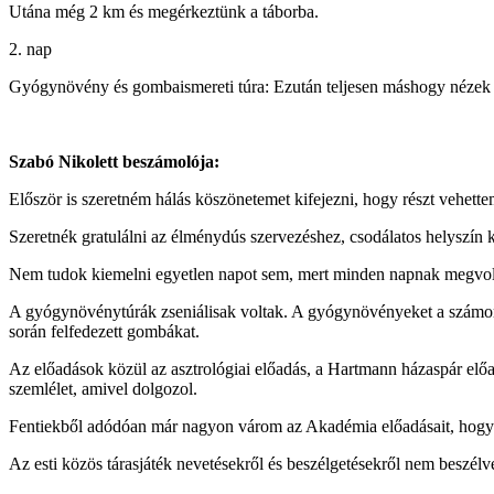
Utána még 2 km és megérkeztünk a táborba.
2. nap
Gyógynövény és gombaismereti túra: Ezután teljesen máshogy nézek az
Szabó Nikolett beszámolója:
Először is szeretném hálás köszönetemet kifejezni, hogy részt vehet
Szeretnék gratulálni az élménydús szervezéshez, csodálatos helyszín 
Nem tudok kiemelni egyetlen napot sem, mert minden napnak megvolt
A gyógynövénytúrák zseniálisak voltak. A gyógynövényeket a számomr
során felfedezett gombákat.
Az előadások közül az asztrológiai előadás, a Hartmann házaspár előa
szemlélet, amivel dolgozol.
Fentiekből adódóan már nagyon várom az Akadémia előadásait, hogy az 
Az esti közös tárasjáték nevetésekről és beszélgetésekről nem beszélv