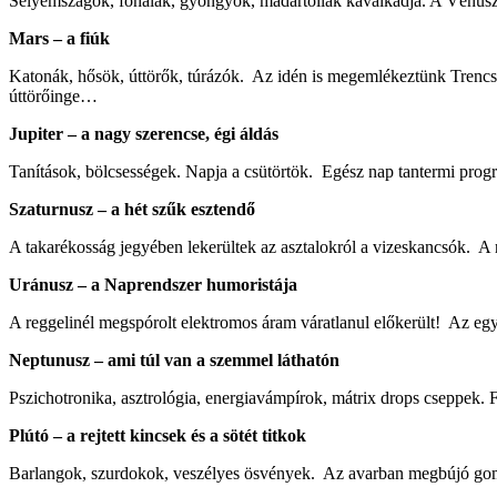
Selyemszagok, fonalak, gyöngyök, madártollak kavalkádja. A Vénusz
Mars – a fiúk
Katonák, hősök, úttörők, túrázók. Az idén is megemlékeztünk Trencsén
úttörőinge…
Jupiter – a nagy szerencse, égi áldás
Tanítások, bölcsességek. Napja a csütörtök. Egész nap tantermi progr
Szaturnusz – a hét szűk esztendő
A takarékosság jegyében lekerültek az asztalokról a vizeskancsók. A re
Uránusz – a Naprendszer humoristája
A reggelinél megspórolt elektromos áram váratlanul előkerült! Az eg
Neptunusz – ami túl van a szemmel láthatón
Pszichotronika, asztrológia, energiavámpírok, mátrix drops cseppek.
Plútó – a rejtett kincsek és a sötét titkok
Barlangok, szurdokok, veszélyes ösvények. Az avarban megbújó go