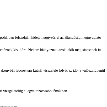
ös pohárban felszolgált hideg meggysörrel az állandóság megnyugtató
t benéznek kis időre. Nekem hiányoznak azok, akik még sincsenek itt
Bakonybéli Borostyán-kútnál visszafelé folyik az idő: a valószínűtlenül
ti vizsgálatokig a legváltozatosabb témákban.