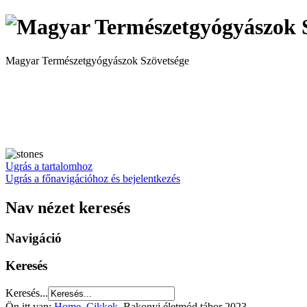
Magyar Természetgyógyászok Szövetsége
Ugrás a tartalomhoz
Ugrás a főnavigációhoz és bejelentkezés
Nav nézet keresés
Navigáció
Keresés
Keresés...
Ön itt van:
Home
Cikkek
Bakonyi életmód tábor 2023