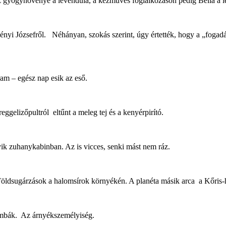
 gyógynövénye a levendula, a kézműves foglalkozáson pedig Bella a 
yi Józsefről. Néhányan, szokás szerint, úgy értették, hogy a „fogadás 
am – egész nap esik az eső.
ggelizőpultról eltűnt a meleg tej és a kenyérpirító.
yik zuhanykabinban. Az is vicces, senki mást nem ráz.
 Földsugárzások a halomsírok környékén. A planéta másik arca a Kőris
mbák. Az árnyékszemélyiség.