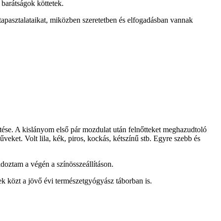
barátságok köttetek.
tapasztalataikat, miközben szeretetben és elfogadásban vannak
tése. A kislányom első pár mozdulat után felnőtteket meghazudtoló
eket. Volt lila, kék, piros, kockás, kétszínű stb. Egyre szebb és
ldoztam a végén a színösszeállításon.
k közt a jövő évi természetgyógyász táborban is.