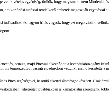
észen kivételes egyéniség, örülök, hogy megismerhettem Mindenkit és 
an, amikor óriási tudással rendelkező emberek megosztják egymással a 
ási tudásodhoz, és nagyon hálás vagyok, hogy ezt megosztottad velünk.
 fogom.
ncét és jacuzzit, majd Pirossal elkezdődött a levendulabuzogány készí
 mi természetgyógyászati előadásokon vettünk részt, ő készítette a műv
t és Piros segítségével, hasonló sikerrel álomfogót készített. Csak ámu
eskedésben, tehetségét továbbiakban is kamatoztatni szeretnénk, többe