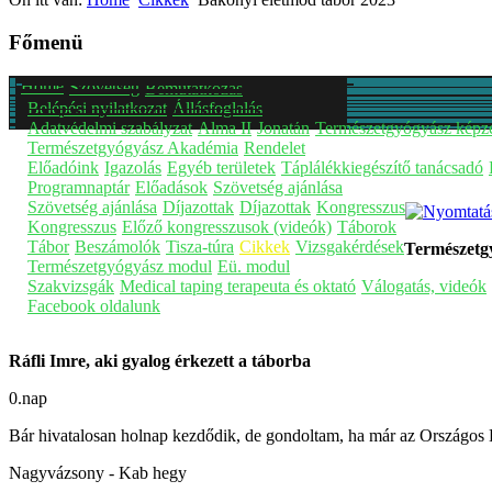
Főmenü
Home
Szövetség
Bemutatkozás
Belépési nyilatkozat
Állásfoglalás
Adatvédelmi szabályzat
Alma II
Jonatán
Természetgyógyász képz
Természetgyógyász Akadémia
Rendelet
Előadóink
Igazolás
Egyéb területek
Táplálékkiegészítő tanácsadó
Programnaptár
Előadások
Szövetség ajánlása
Szövetség ajánlása
Díjazottak
Díjazottak
Kongresszus
Kongresszus
Előző kongresszusok (videók)
Táborok
Tábor
Beszámolók
Tisza-túra
Cikkek
Vizsgakérdések
Természetg
Természetgyógyász modul
Eü. modul
Szakvizsgák
Medical taping terapeuta és oktató
Válogatás, videók
Facebook oldalunk
Ráfli Imre, aki gyalog érkezett a táborba
0.nap
Bár hivatalosan holnap kezdődik, de gondoltam, ha már az Országos 
Nagyvázsony - Kab hegy