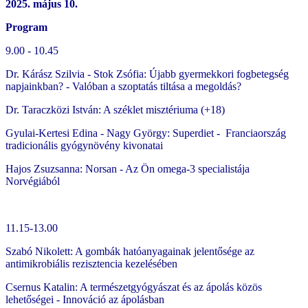
2025. május 10.
Program
9.00 - 10.45
Dr. Kárász Szilvia - Stok Zsófia: Újabb gyermekkori fogbetegség
napjainkban? - Valóban a szoptatás tiltása a megoldás?
Dr. Taraczközi István: A széklet misztériuma (+18)
Gyulai-Kertesi Edina - Nagy György: Superdiet - Franciaország
tradicionális gyógynövény kivonatai
Hajos Zsuzsanna: Norsan - Az Ön omega-3 specialistája
Norvégiából
11.15-13.00
Szabó Nikolett: A gombák hatóanyagainak jelentősége az
antimikrobiális rezisztencia kezelésében
Csernus Katalin: A természetgyógyászat és az ápolás közös
lehetőségei - Innováció az ápolásban