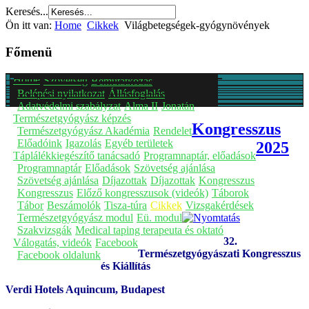
Keresés...
Ön itt van:
Home
Cikkek
Világbetegségek-gyógynövények
Főmenü
Home
Szövetség
Bemutatkozás
Belépési nyilatkozat
Állásfoglalás
Adatvédelmi szabályzat
Alma II
Jonatán
Természetgyógyász képzés
Kongresszus
Természetgyógyász Akadémia
Rendelet
Előadóink
Igazolás
Egyéb területek
2025
Táplálékkiegészítő tanácsadó
Programnaptár, előadások
Programnaptár
Előadások
Szövetség ajánlása
Szövetség ajánlása
Díjazottak
Díjazottak
Kongresszus
Kongresszus
Előző kongresszusok (videók)
Táborok
Tábor
Beszámolók
Tisza-túra
Cikkek
Vizsgakérdések
Természetgyógyász modul
Eü. modul
Szakvizsgák
Medical taping terapeuta és oktató
32.
Válogatás, videók
Facebook
Természetgyógyászati Kongresszus
Facebook oldalunk
és Kiállítás
Verdi Hotels Aquincum, Budapest