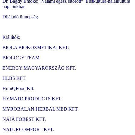
Dr. Bagdy Emőke: „Valami egész eltörött” Életkultúra-halálkultúra
napjainkban
Díjátadó ünnepség
Kiállítók:
BIOLA BIOKOZMETIKAI KFT.
BIOLOGY TEAM
ENERGY MAGYARORSZÁG KFT.
HLBS KFT.
HuniQFood Kft.
HYMATO PRODUCTS KFT.
MYROBALAN HERBAL MED KFT.
NAJA FOREST KFT.
NATURCOMFORT KFT.