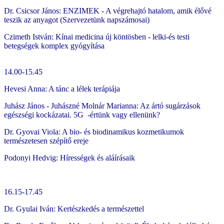
Dr. Csicsor János: ENZIMEK - A végrehajtó hatalom, amik élővé
teszik az anyagot (Szervezetünk napszámosai)
Czimeth István: Kínai medicina új köntösben - lelki-és testi
betegségek komplex gyógyítása
14.00-15.45
Hevesi Anna: A tánc a lélek terápiája
Juhász János - Juhászné Molnár Marianna: Az ártó sugárzások
egészségi kockázatai. 5G -értünk vagy ellenünk?
Dr. Gyovai Viola: A bio- és biodinamikus kozmetikumok
természetesen szépítő ereje
Podonyi Hedvig: Hírességek és aláírásaik
16.15-17.45
Dr. Gyulai Iván: Kertészkedés a természettel