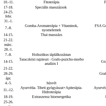
10.-11.
Fitoterápia
F
17-18.
Speciális masszázsok
24-25.
febr.
31.-1.
Gomba-Aromaterápia + Vitaminok,
FSA Go
7.-8.
nyomelemek
14-15.
Thai masszázs
21-22.
márc.
28.-1.
7.-8.
Holisztikus táplálkozástan
Taraczközi rajzteszt - Grafo-pszicho-morbo
14-15.
Gra
analízis I
21-22.
28-29.
Graf
ápr.
4.-5.
húsvét
Ayurvéda- Tibeti gyógyászat+Apiterápia-
Ayurvéd
11.-12.
Hidroterápia
18-19.
Extraszensz bioenergetika
25-26.