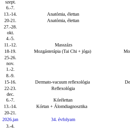
szept.
6.-7.
13.-14.
Anatómia, élettan
20-21.
Anatómia, élettan
27.-28.
okt.
4.-5.
11.-12.
Masszázs
18-19.
Mozgásterápia (Tai Chi + jóga)
Moz
25-26.
nov.
1.-2.
8.-9.
15-16.
Dermato-vacuum reflexológia
De
22-23.
Reflexológia
dec.
6.-7.
Kórélettan
13.-14.
Kórtan + Álomdiagnosztika
20-21.
2026.jan
34. évfolyam
3.-4.