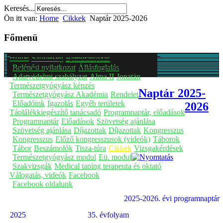
Keresés...
Ön itt van:
Home
Cikkek
Naptár 2025-2026
Főmenü
Home
Szövetség
Bemutatkozás
Belépési nyilatkozat
Állásfoglalás
Adatvédelmi szabályzat
Alma II
Jonatán
Természetgyógyász képzés
Naptár 2025-
Természetgyógyász Akadémia
Rendelet
Előadóink
Igazolás
Egyéb területek
2026
Táplálékkiegészítő tanácsadó
Programnaptár, előadások
Programnaptár
Előadások
Szövetség ajánlása
Szövetség ajánlása
Díjazottak
Díjazottak
Kongresszus
Kongresszus
Előző kongresszusok (videók)
Táborok
Tábor
Beszámolók
Tisza-túra
Cikkek
Vizsgakérdések
Természetgyógyász modul
Eü. modul
Szakvizsgák
Medical taping terapeuta és oktató
Válogatás, videók
Facebook
Facebook oldalunk
2025-2026. évi programnaptár
2025
35. évfolyam