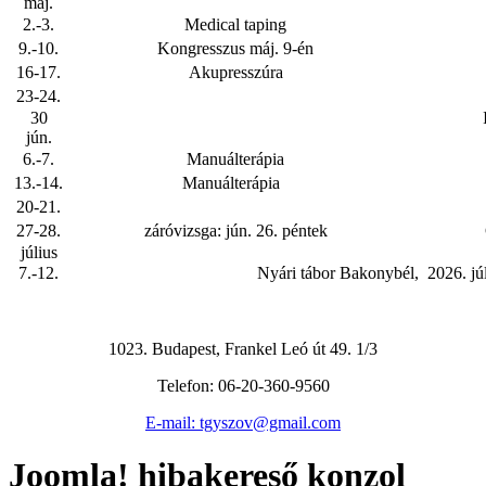
máj.
2.-3.
Medical taping
9.-10.
Kongresszus máj. 9-én
16-17.
Akupresszúra
23-24.
30
I
jún.
6.-7.
Manuálterápia
13.-14.
Manuálterápia
20-21.
27-28.
záróvizsga: jún. 26. péntek
G
július
7.-12.
Nyári tábor Bakonybél, 2026. jú
1023. Budapest, Frankel Leó út 49. 1/3
Telefon: 06-20-360-9560
E-mail: tgyszov@gmail.com
Joomla! hibakereső konzol