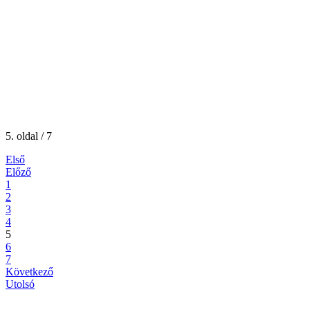
5. oldal / 7
Első
Előző
1
2
3
4
5
6
7
Következő
Utolsó