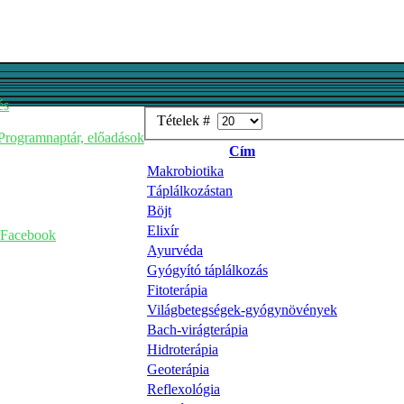
és
Tételek #
Programnaptár, előadások
Cím
Makrobiotika
Táplálkozástan
Böjt
Elixír
Facebook
Ayurvéda
Gyógyító táplálkozás
Fitoterápia
Világbetegségek-gyógynövények
Bach-virágterápia
Hidroterápia
Geoterápia
Reflexológia