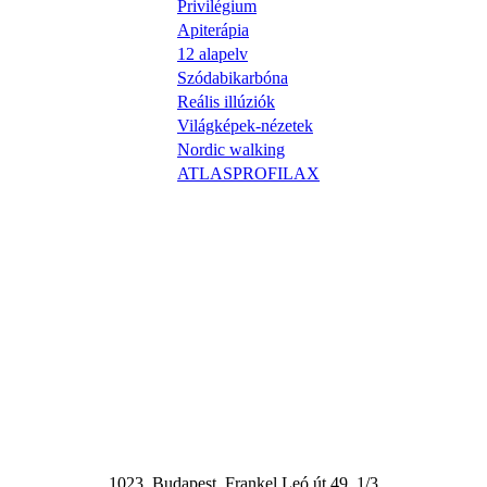
Privilégium
Apiterápia
12 alapelv
Szódabikarbóna
Reális illúziók
Világképek-nézetek
Nordic walking
ATLASPROFILAX
1023. Budapest, Frankel Leó út 49. 1/3