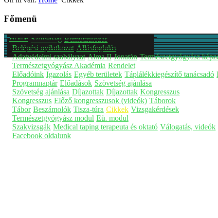
Főmenü
Home
Szövetség
Bemutatkozás
Belépési nyilatkozat
Állásfoglalás
Adatvédelmi szabályzat
Alma II
Jonatán
Természetgyógyász képz
Természetgyógyász Akadémia
Rendelet
Előadóink
Igazolás
Egyéb területek
Táplálékkiegészítő tanácsadó
Programnaptár
Előadások
Szövetség ajánlása
Szövetség ajánlása
Díjazottak
Díjazottak
Kongresszus
Kongresszus
Előző kongresszusok (videók)
Táborok
Tábor
Beszámolók
Tisza-túra
Cikkek
Vizsgakérdések
Természetgyógyász modul
Eü. modul
Szakvizsgák
Medical taping terapeuta és oktató
Válogatás, videók
Facebook oldalunk